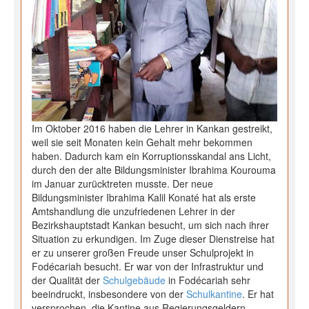
Im Oktober 2016 haben die Lehrer in Kankan gestreikt,
weil sie seit Monaten kein Gehalt mehr bekommen
haben. Dadurch kam ein Korruptionsskandal ans Licht,
durch den der alte Bildungsminister Ibrahima Kourouma
im Januar zurücktreten musste. Der neue
Bildungsminister Ibrahima Kalil Konaté hat als erste
Amtshandlung die unzufriedenen Lehrer in der
Bezirkshauptstadt Kankan besucht, um sich nach ihrer
Situation zu erkundigen. Im Zuge dieser Dienstreise hat
er zu unserer großen Freude unser Schulprojekt in
Fodécariah besucht. Er war von der Infrastruktur und
der Qualität der
Schulgebäude
in Fodécariah sehr
beeindruckt, insbesondere von der
Schulkantine
. Er hat
versprochen, die Kantine aus Regierungsgeldern