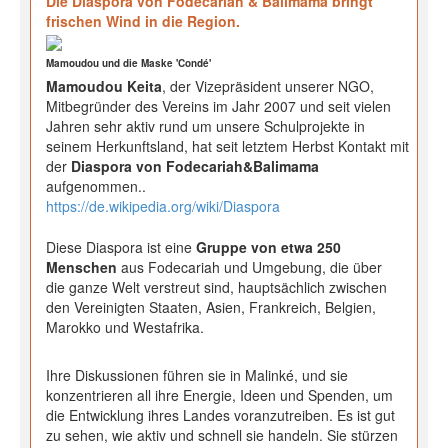
Die Diaspora von Fodecariah & Balimama bringt
frischen Wind in die Region.
Mamoudou und die Maske 'Condé'
Mamoudou Keita
, der Vizepräsident unserer NGO,
Mitbegründer des Vereins im Jahr 2007 und seit vielen
Jahren sehr aktiv rund um unsere Schulprojekte in
seinem Herkunftsland, hat seit letztem Herbst Kontakt mit
der
Diaspora von Fodecariah&Balimama
aufgenommen..
https://de.wikipedia.org/wiki/Diaspora
Diese Diaspora ist eine
Gruppe von etwa 250
Menschen
aus Fodecariah und Umgebung, die über
die ganze Welt verstreut sind, hauptsächlich zwischen
den Vereinigten Staaten, Asien, Frankreich, Belgien,
Marokko und Westafrika.
Ihre Diskussionen führen sie in Malinké, und sie
konzentrieren all ihre Energie, Ideen und Spenden, um
die Entwicklung ihres Landes voranzutreiben. Es ist gut
zu sehen, wie aktiv und schnell sie handeln. Sie stürzen