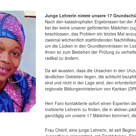
Junge Lehrerin nimmt unsere 17 Grundschüle
Nach den katastrophalen Ergebnissen bei der 
bei der keine unserer geförderten Mädchen zug
beschlossen, das Problem ein letztes Mal an
zweimal wöchentlich stattfindenden Nachhilfek
um die Lücken in den Grundkenntnissen im Le
ihnen so zum Bestehen der Prüfung zu verhelfe
radikal zu ändern.
Da wir wussten, dass die Ursachen in den Unzu
ländlichen Gebieten liegen, die schlecht bezahl
sind und nicht in der Lage sind, den erforderlic
regionale Bildungsministerium von Kankan (DP
Herr Faro kontaktierte sofort einen Experten de
motivierte Lehrerin zu finden, die in aktiven p
ganztägig um unsere 17 Mädchen kümmert, die a
Frau Chérif, eine junge Lehrerin, ist seit Begin