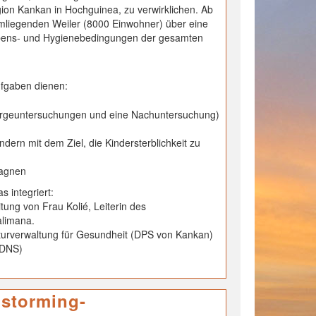
ion Kankan in Hochguinea, zu verwirklichen. Ab
mliegenden Weiler (8000 Einwohner) über eine
 Lebens- und Hygienebedingungen der gesamten
ufgaben dienen:
orgeuntersuchungen und eine Nachuntersuchung)
dern mit dem Ziel, die Kindersterblichkeit zu
pagnen
s integriert:
tung von Frau Kolié, Leiterin des
alimana.
fekturverwaltung für Gesundheit (DPS von Kankan)
 (DNS)
nstorming-