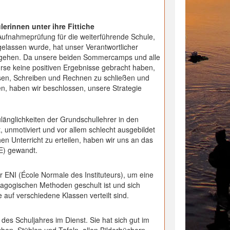
rinnen unter ihre Fittiche
Aufnahmeprüfung für die weiterführende Schule,
elassen wurde, hat unser Verantwortlicher
zugehen. Da unsere beiden Sommercamps und alle
urse keine positiven Ergebnisse gebracht haben,
sen, Schreiben und Rechnen zu schließen und
n, haben wir beschlossen, unsere Strategie
länglichkeiten der Grundschullehrer in den
t, unmotiviert und vor allem schlecht ausgebildet
hen Unterricht zu erteilen, haben wir uns an das
E) gewandt.
r ENI (École Normale des Instituteurs), um eine
ädagogischen Methoden geschult ist und sich
uf verschiedene Klassen verteilt sind.
n des Schuljahres im Dienst. Sie hat sich gut im