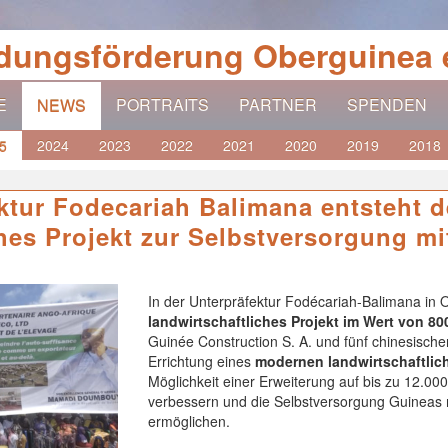
ldungsförderung Oberguinea e
E
PORTRAITS
PARTNER
SPENDEN
NEWS
2024
2023
2022
2021
2020
2019
2018
5
ktur Fodecariah Balimana entsteht d
ches Projekt zur Selbstversorgung mi
In der Unterpräfektur Fodécariah-Balimana in 
landwirtschaftliches Projekt im Wert von 80
Guinée Construction S. A. und fünf chinesisc
Errichtung eines
modernen landwirtschaftlic
Möglichkeit einer Erweiterung auf bis zu 12.00
verbessern und die Selbstversorgung Guineas 
ermöglichen.