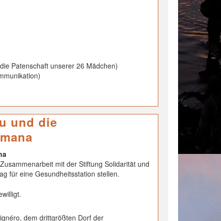
 die Patenschaft unserer 26 Mädchen)
ommunikation)
au und die
limana
na
sammenarbeit mit der Stiftung Solidarität und
g für eine Gesundheitsstation stellen.
illigt.
ignéro, dem drittgrößten Dorf der